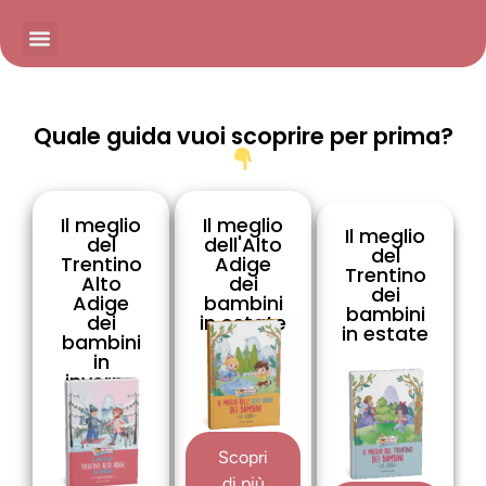
Quale guida vuoi scoprire per prima?
Il meglio
Il meglio
Il meglio
del
dell'Alto
del
Trentino
Adige
Trentino
Alto
dei
dei
Adige
bambini
bambini
dei
in estate
in estate
bambini
in
inverno
Scopri
di più