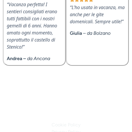
“Vacanza perfetta! I
“L’ho usata in vacanza, ma
sentieri consigliati erano
anche per le gite
tutti fattibili con i nostri
domenicali. Sempre utile!”
gemelli di 6 anni. Hanno
amato ogni momento,
Giulia
–
da Bolzano
soprattutto il castello di
Stenico!”
Andrea –
da Ancona
© 2025 Marevea s.r.l. · Via L. Bonazza 4 · 38121 Trento (TN) ·
ITALY
P.I. 02758070227
Cookie Policy
Privacy Policy