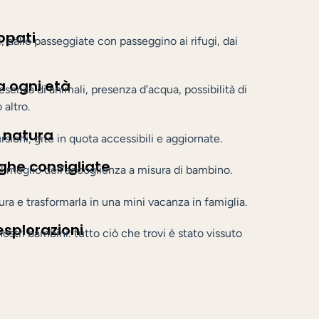
ppati
ri, dalle passeggiate con passeggino ai rifugi, dai
a ogni età
resenza di animali, presenza d’acqua, possibilità di
 altro.
 natura
rsioni, gite in quota accessibili e aggiornate.
ghe consigliate
 il meglio dell’accoglienza a misura di bambino.
ura e trasformarla in una mini vacanza in famiglia.
 esplorazioni
ostri bambini: tutto ciò che trovi è stato vissuto