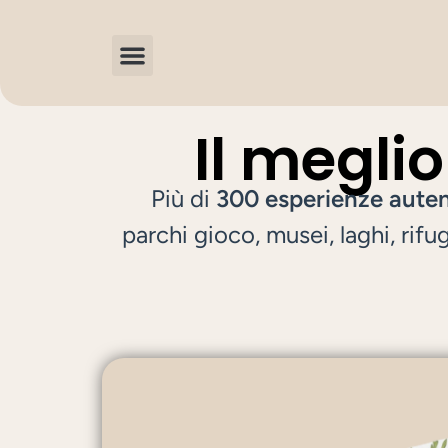
Il meglio
Più di
300 esperienze aute
parchi gioco, musei, laghi, rif