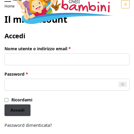
0
Home
Il mio account
/
Il mio account
Accedi
Nome utente o indirizzo email
*
Password
*
Ricordami
Accedi
Password dimenticata?